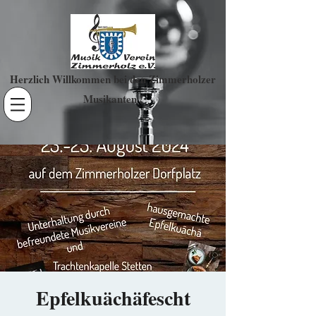
Herzlich Willkommen bei den Zimmerholzer
Musikanten !
Epfelkuächäfescht