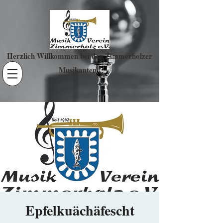
Herzlich Willkommen bei den Zimmerholzer
Musikanten !
Epfelkuächäfescht